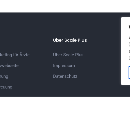
Über Scale Plus
eting für Ärzte
Über Scale Plus
iswebseite
Impressum
nung
Datenschutz
reuung